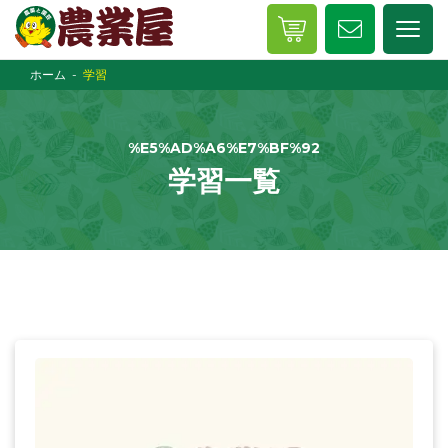
ホーム
学習
%E5%AD%A6%E7%BF%92
学習一覧