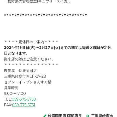
「夏野菜の管理教室(キュウリ・スイカ)」
○⚫︎○⚫︎○⚫︎○⚫︎○⚫︎○⚫︎○⚫︎○⚫︎○⚫︎○⚫︎○⚫︎○⚫︎○⚫︎○⚫︎○⚫︎○⚫︎
＊＊＊＊定休日のご案内＊＊＊＊
2024年1月9日(火)〜2月27日(火)までの期間は毎週火曜日が定休
日となります。
御来店の際はご注意ください。
＊＊＊＊＊＊＊＊＊＊＊＊＊＊＊
農業屋 鈴鹿岡田店
三重県鈴鹿市岡田1-27-28
セブン・イレブンさんすぐ横
営業時間
9:00〜17:00
TEL:
059-375-5750
FAX:
059-375-5751
鈴鹿岡田店 阿部店長
三重県鈴鹿市