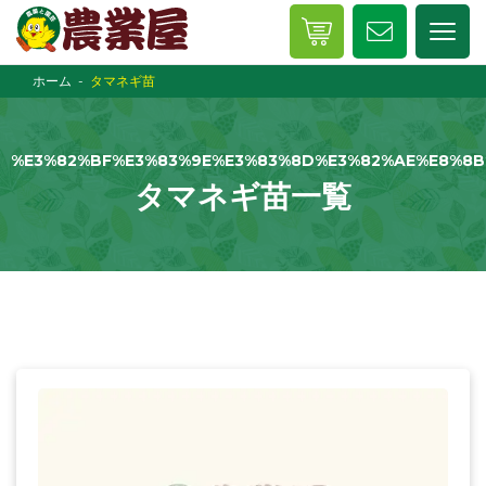
ホーム
タマネギ苗
%E3%82%BF%E3%83%9E%E3%83%8D%E3%82%AE%E8%8B
タマネギ苗一覧