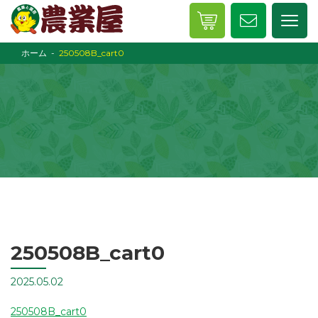
ホーム
250508B_cart0
250508B_cart0
2025.05.02
250508B_cart0