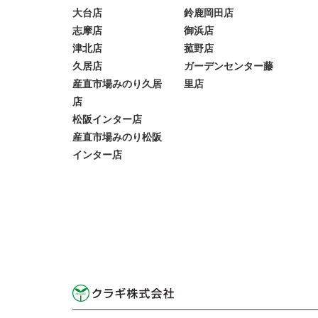
大台店
鈴鹿岡田店
志摩店
御浜店
津北店
菰野店
久居店
ガーデンセンター藤
産直市場みのり久居
里店
店
松阪インター店
産直市場みのり松阪
インター店