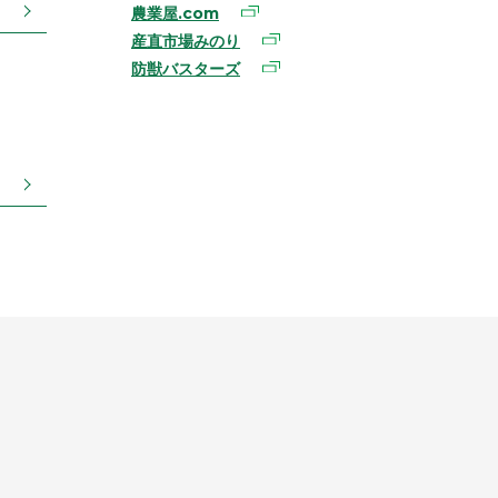
農業屋.com
産直市場みのり
防獣バスターズ