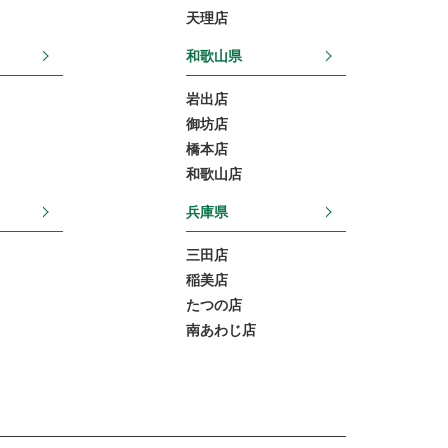
天理店
和歌山県
岩出店
御坊店
橋本店
和歌山店
兵庫県
三田店
稲美店
たつの店
南あわじ店