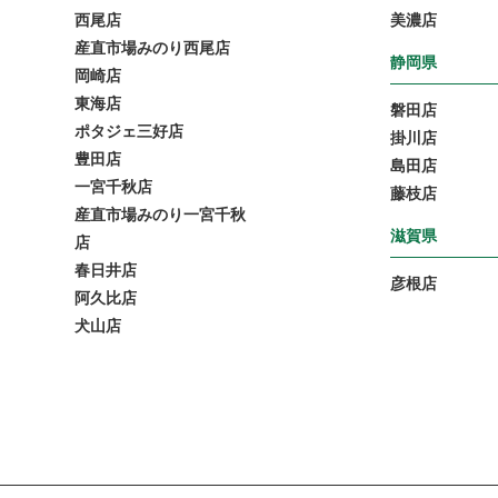
西尾店
美濃店
産直市場みのり西尾店
静岡県
岡崎店
東海店
磐田店
ポタジェ三好店
掛川店
豊田店
島田店
一宮千秋店
藤枝店
産直市場みのり一宮千秋
滋賀県
店
春日井店
彦根店
阿久比店
犬山店