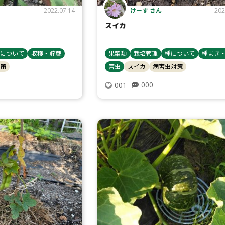
けーす さん
2022.07.14
202
スイカ
について
収穫・貯蔵
果菜類
栽培管理
種について
種まき
策
害虫
スイカ
病害虫対策
000
001