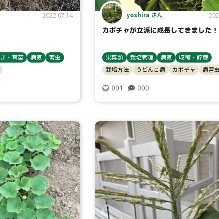
ん
yoshira さん
2022.07.14
202
カボチャが立派に成長してきました！
き・育苗
病気
害虫
果菜類
栽培管理
病気
収穫・貯蔵
栽培方法
うどんこ病
カボチャ
病害
000
001
タイプ
大テーマ
小テーマ
コンテスト