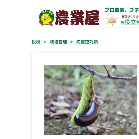
コ
プロ農家、プチ
ン
テ
ン
ツ
投稿
>
栽培管理
>
病害虫対策
へ
ス
キ
ッ
プ