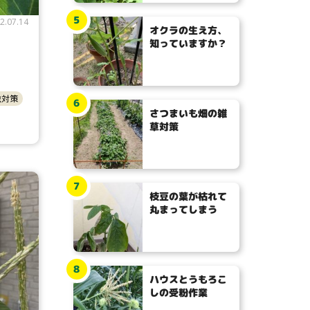
5
2.07.14
オクラの生え方、
知っていますか？
虫対策
6
さつまいも畑の雑
草対策
7
枝豆の葉が枯れて
丸まってしまう
8
ハウスとうもろこ
しの受粉作業