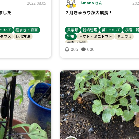
Amano さん
2022.08.05
202
ました
７月きゅうりが大成長！
ついて
種まき・育苗
果菜類
栽培管理
苗について
収穫・
ダマメ
栽培方法
害虫
トマト・ミニトマト
キュウリ
病害虫対策
000
005