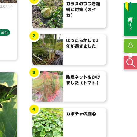
カラスのつつき被
2.07.14
害と対策（スイ
カ）
投稿ガイド
・育苗
2
ほったらかして3
年が過ぎました
3
防鳥ネットをかけ
ました（トマト）
4
カボチャの摘心