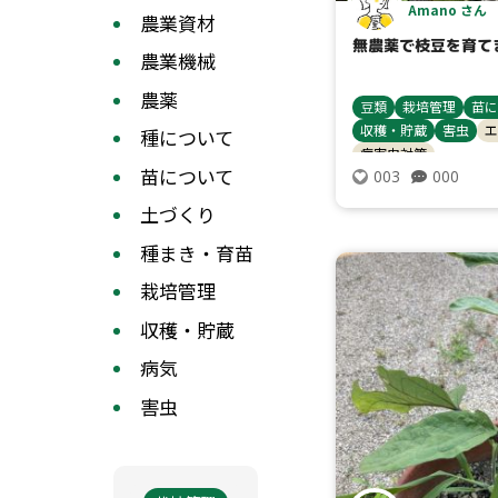
Amano さん
農業資材
無農薬で枝豆を育て
農業機械
農薬
豆類
栽培管理
苗に
収穫・貯蔵
害虫
エ
種について
病害虫対策
苗について
000
003
土づくり
種まき・育苗
栽培管理
収穫・貯蔵
病気
害虫