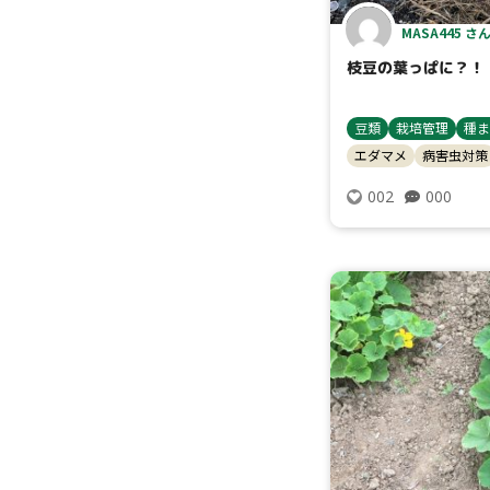
MASA445 さ
枝豆の葉っぱに？！
豆類
栽培管理
種ま
エダマメ
病害虫対策
000
002