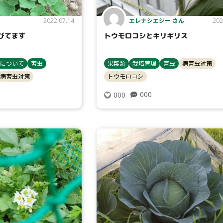
エレナシエジー さん
2022.07.14
202
びてます
トウモロコシとキリギリス
検索
について
害虫
果菜類
栽培管理
害虫
病害虫対策
病害虫対策
トウモロコシ
000
000
リセット