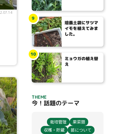
2.07.14
9
培養土袋にサツマ
イモを植えてみま
した。
10
ミョウガの植え替
え
THEME
今！話題のテーマ
栽培管理
果菜類
収穫・貯蔵
苗について