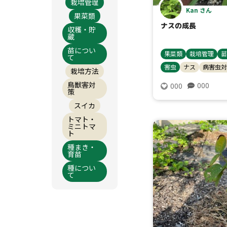
栽培管理
Kan さん
果菜類
ナスの成長
収穫・貯
蔵
苗につい
果菜類
栽培管理
苗
て
害虫
ナス
病害虫対
栽培方法
鳥獣害対
000
000
策
スイカ
トマト・
ミニトマ
ト
種まき・
育苗
種につい
て