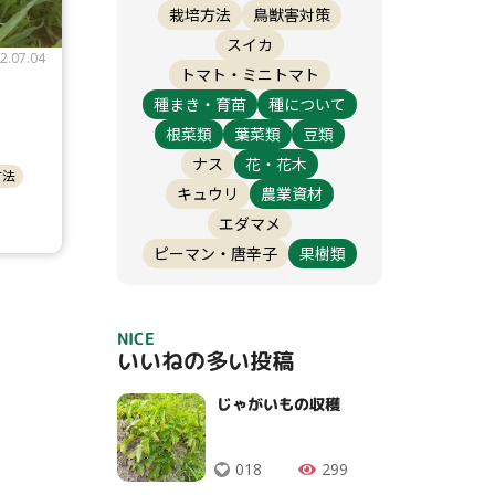
栽培方法
鳥獣害対策
スイカ
2.07.04
トマト・ミニトマト
種まき・育苗
種について
根菜類
葉菜類
豆類
ナス
花・花木
方法
キュウリ
農業資材
エダマメ
ピーマン・唐辛子
果樹類
NICE
いいねの多い投稿
じゃがいもの収穫
018
299