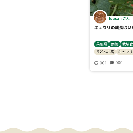
fuusan さん
キュウリの成長はい
果菜類
病気
栽培管
うどんこ病
キュウリ
000
001