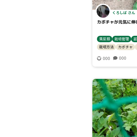
くろしば さん
カボチャが元気に伸
果菜類
栽培管理
苗
栽培方法
カボチャ
000
000