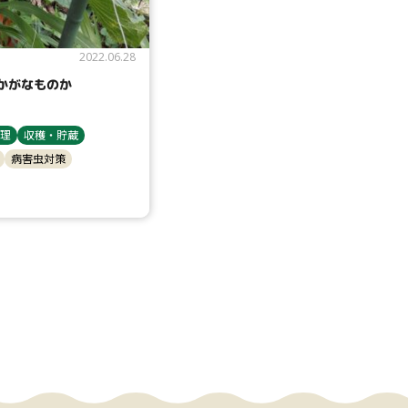
2022.06.28
かがなものか
理
収穫・貯蔵
病害虫対策