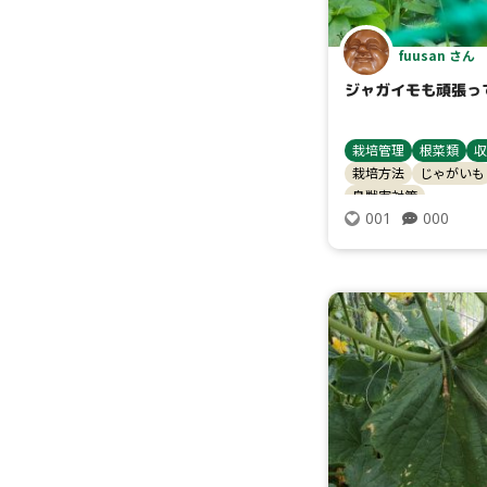
fuusan さん
ジャガイモも頑張っ
栽培管理
根菜類
収
栽培方法
じゃがいも
鳥獣害対策
000
001