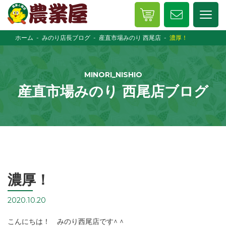
ホーム
みのり店長ブログ
産直市場みのり 西尾店
濃厚！
MINORI_NISHIO
産直市場みのり 西尾店ブログ
濃厚！
2020.10.20
こんにちは！ みのり西尾店です^ ^