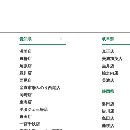
愛知県
岐阜県
渥美店
真正店
豊橋店
美濃加茂店
尾張店
垂井店
豊川店
輪之内店
西尾店
美濃店
産直市場みのり西尾店
静岡県
岡崎店
東海店
磐田店
ポタジェ三好店
掛川店
豊田店
島田店
一宮千秋店
藤枝店