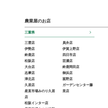
農業屋のお店
三重県
三雲店
員弁店
伊勢店
伊賀上野店
鈴鹿店
四日市店
松阪店
芸濃店
大台店
鈴鹿岡田店
志摩店
御浜店
津北店
菰野店
久居店
ガーデンセンター藤
産直市場みのり久居
里店
店
松阪インター店