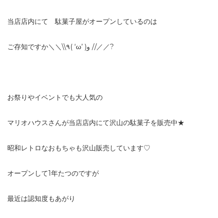
当店店内にて 駄菓子屋がオープンしているのは
ご存知ですか＼＼\\٩( ‘ω’ )و //／／?
お祭りやイベントでも大人気の
マリオハウスさんが当店店内にて沢山の駄菓子を販売中★
昭和レトロなおもちゃも沢山販売しています♡
オープンして1年たつのですが
最近は認知度もあがり