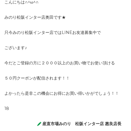
こんにちは∩^ω^∩
みのり松阪インター店奥田です★
只今みのり松阪インター店ではLINEお友達募集中で
ございます♪
今だとご登録の方に２０００以上のお買い物でお使い頂ける
５０円クーポンが配信されます！！
よかったら是非この機会にお得にお買い得いかがでしょう！！
18
産直市場みのり 松阪インター店 惠良店長