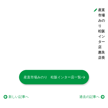
産直
市場
みの
り
松阪
イン
ター
店
惠良
店長
産直市場みのり 松阪インター店一覧へ
新しい記事へ
過去の記事へ