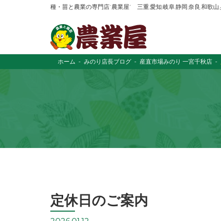
種・苗と農業の専門店“農業屋” 三重,愛知,岐阜,静岡,奈良,和歌
ホーム
みのり店長ブログ
産直市場みのり 一宮千秋店
定休日のご案内