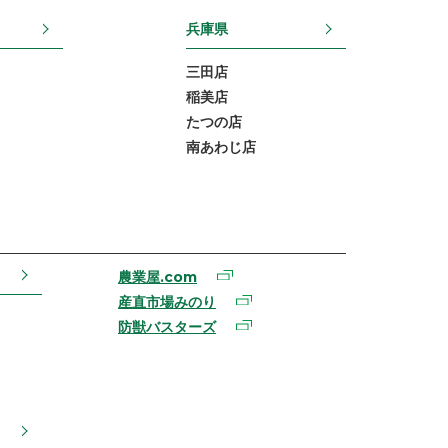
兵庫県
三田店
稲美店
たつの店
南あわじ店
農業屋.com
産直市場みのり
防獣バスターズ