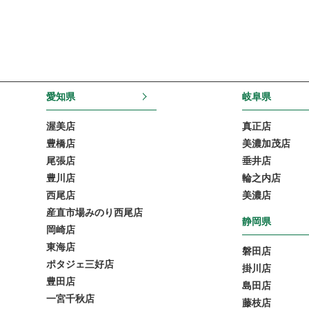
愛知県
岐阜県
渥美店
真正店
豊橋店
美濃加茂店
尾張店
垂井店
豊川店
輪之内店
西尾店
美濃店
産直市場みのり西尾店
静岡県
岡崎店
東海店
磐田店
ポタジェ三好店
掛川店
豊田店
島田店
一宮千秋店
藤枝店