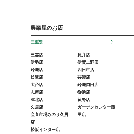
農業屋のお店
三重県
三雲店
員弁店
伊勢店
伊賀上野店
鈴鹿店
四日市店
松阪店
芸濃店
大台店
鈴鹿岡田店
志摩店
御浜店
津北店
菰野店
久居店
ガーデンセンター藤
産直市場みのり久居
里店
店
松阪インター店