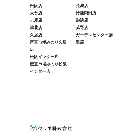
松阪店
芸濃店
大台店
鈴鹿岡田店
志摩店
御浜店
津北店
菰野店
久居店
ガーデンセンター藤
産直市場みのり久居
里店
店
松阪インター店
産直市場みのり松阪
インター店