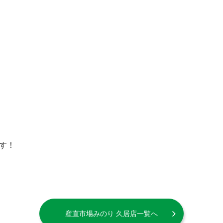
！
す！
産直市場みのり 久居店一覧へ