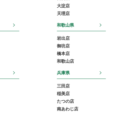
大淀店
天理店
和歌山県
岩出店
御坊店
橋本店
和歌山店
兵庫県
三田店
稲美店
たつの店
南あわじ店