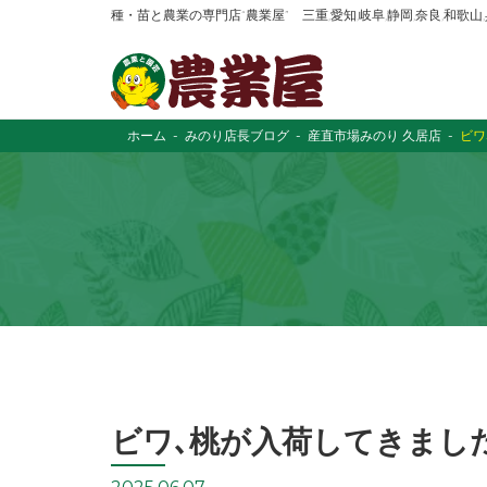
種・苗と農業の専門店“農業屋” 三重,愛知,岐阜,静岡,奈良,和歌
ホーム
みのり店長ブログ
産直市場みのり 久居店
ビワ
ビワ､桃が入荷してきまし