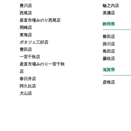
豊川店
輪之内店
西尾店
美濃店
産直市場みのり西尾店
静岡県
岡崎店
東海店
磐田店
ポタジェ三好店
掛川店
豊田店
島田店
一宮千秋店
藤枝店
産直市場みのり一宮千秋
滋賀県
店
春日井店
彦根店
阿久比店
犬山店