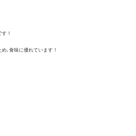
です！
ため､食味に優れています！