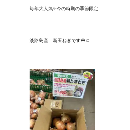
毎年大人気✨今の時期の季節限定
淡路島産 新玉ねぎです🧅☺️