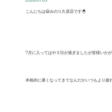
2026.07.03
こんにちは😃みのり久居店です🐣
7月に入ってはや３日が過ぎましたが皆様いかが
本格的に暑くなってきてなんだかいつもより疲れち