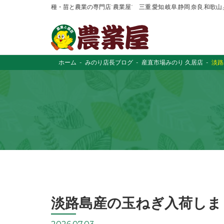
種・苗と農業の専門店“農業屋” 三重,愛知,岐阜,静岡,奈良,和歌
ホーム
みのり店長ブログ
産直市場みのり 久居店
淡路
淡路島産の玉ねぎ入荷しま