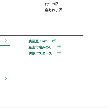
たつの店
南あわじ店
農業屋.com
産直市場みのり
防獣バスターズ