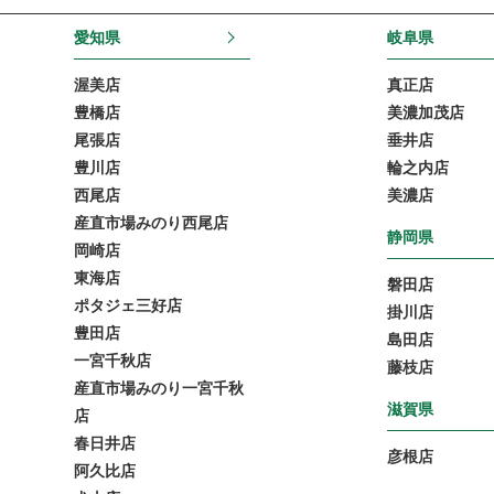
愛知県
岐阜県
渥美店
真正店
豊橋店
美濃加茂店
尾張店
垂井店
豊川店
輪之内店
西尾店
美濃店
産直市場みのり西尾店
静岡県
岡崎店
東海店
磐田店
ポタジェ三好店
掛川店
豊田店
島田店
一宮千秋店
藤枝店
産直市場みのり一宮千秋
滋賀県
店
春日井店
彦根店
阿久比店