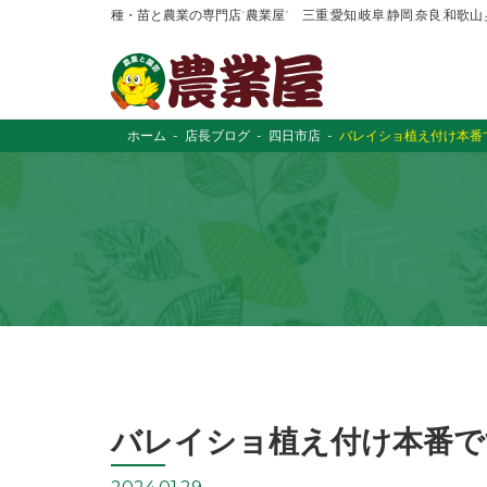
種・苗と農業の専門店“農業屋” 三重,愛知,岐阜,静岡,奈良,和歌
ホーム
店長ブログ
四日市店
バレイショ植え付け本番
バレイショ植え付け本番で