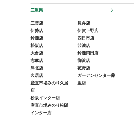
三重県
三雲店
員弁店
伊勢店
伊賀上野店
鈴鹿店
四日市店
松阪店
芸濃店
大台店
鈴鹿岡田店
志摩店
御浜店
津北店
菰野店
久居店
ガーデンセンター藤
産直市場みのり久居
里店
店
松阪インター店
産直市場みのり松阪
インター店