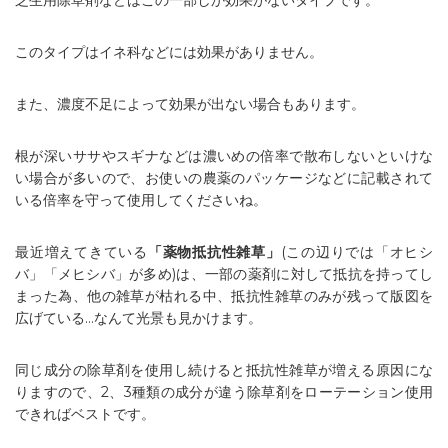
芝生用除草剤などはこの一部しか効果がないタイプです。
このタイプはイネ科などには効果がありません。
また、濃度不足によって効果が出ない場合もあります。
根が深いササやスギナなどは濃いめの倍率で散布しないといけな
い場合が多いので、お使いの農薬のパッケージなどに記載されて
いる倍率を守って使用してくださいね。
最近増えてきている
「薬物抵抗性雑草」
(この辺りでは「オヒシ
バ」「メヒシバ」が多め)は、一部の薬剤に対して抵抗を持ってし
まった為、他の雑草が枯れる中、抵抗性雑草のみが残って版図を
広げている…なんて光景も見かけます。
同じ成分の除草剤を使用し続けると抵抗性雑草が増える原因にな
りますので、2、3種類の成分が違う除草剤をローテーション使用
できればベストです。