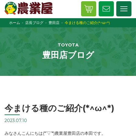
ホーム
店長ブログ
豊田店
今まける種のご紹介(*^ω^*)
TOYOTA
豊田店ブログ
今まける種のご紹介(*^ω^*)
2023.07.10
みなさんこんにちは(*’▽’*)農業屋豊田店の本田です。