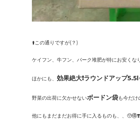
⬆️この通りですが(？)
ケイフン、牛フン、バーク堆肥が特にお安くな
効果絶大❗️ラウンドアップ5.5l
ほかにも、
ボードン袋
野菜の出荷に欠かせない
も今だけの
他にもまだまだお得に手に入るものも、、🥺🉐❣️