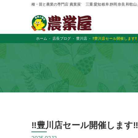
種・苗と農業の専門店“農業屋” 三重,愛知,岐阜,静岡,奈良,和歌
ホーム
店長ブログ
豊川店
‼️豊川店セール開催します‼️
‼️豊川店セール開催します‼