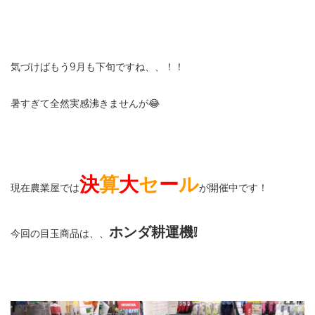
気づけばもう9月も下旬ですね、、！！
暑すぎて全然実感沸きませんが😂
決
算
大
セ
ー
ル
現在農業屋では
が開催中です！
ホンダ耕運機❕
今回の目玉商品は、、