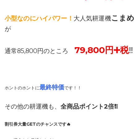
こまめ
小型なのにハイパワー！
大人気耕運機
が
79,800円➕税
‼️
通常85,800円のところ
最終特価
ホントのホントに
です！！
その他の耕運機も、
全商品ポイント2倍❗️❕
割引券大量GETのチャンスです🔥