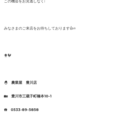
この機会をお見逃しなく❕
みなさまのご来店をお待ちしております👍⭐️
🐥🐓
🐣 農業屋 豊川店
🏡 豊川市三蔵子町橋本10-1
☎️ 0533-89-5858