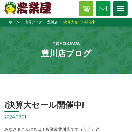
ホーム
店長ブログ
豊川店
❕決算大セール開催中❕
TOYOKAWA
豊川店ブログ
❕決算大セール開催中❕
2024.09.21
みなさまこんにちは！農業屋豊川店です（╹◡╹）🏀