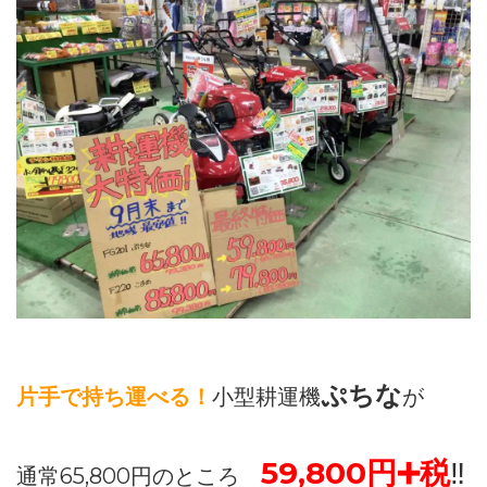
ぷちな
片手で持ち運べる！
小型耕運機
が
59,800円➕税
‼️
通常65,800円のところ