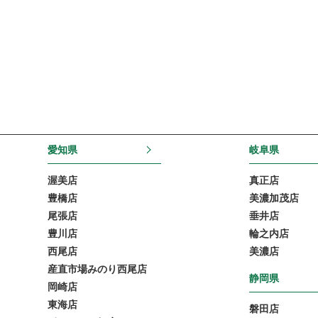
愛知県
岐阜県
渥美店
真正店
豊橋店
美濃加茂店
尾張店
垂井店
豊川店
輪之内店
西尾店
美濃店
産直市場みのり西尾店
静岡県
岡崎店
東海店
磐田店