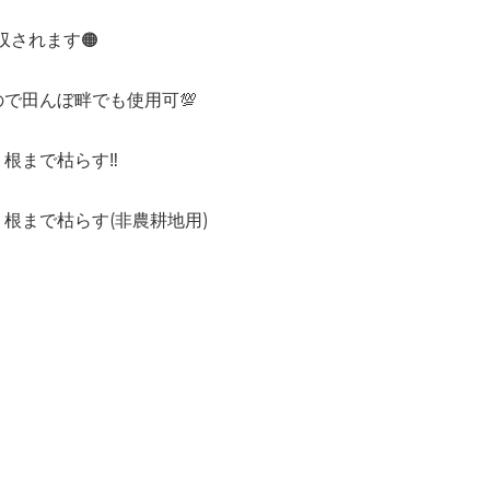
されます🟠
んぼ畔でも使用可💯
まで枯らす‼️
まで枯らす(非農耕地用)