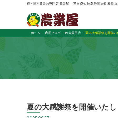
種・苗と農業の専門店“農業屋” 三重,愛知,岐阜,静岡,奈良,和歌
ホーム
店長ブログ
鈴鹿岡田店
夏の大感謝祭を開催い
夏の大感謝祭を開催いたし