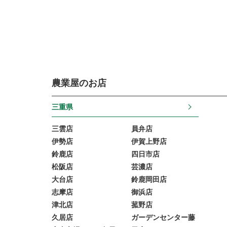
農業屋のお店
三重県
三雲店
員弁店
伊勢店
伊賀上野店
鈴鹿店
四日市店
松阪店
芸濃店
大台店
鈴鹿岡田店
志摩店
御浜店
津北店
菰野店
久居店
ガーデンセンター藤