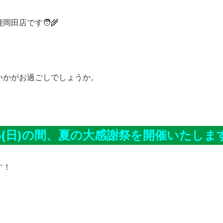
田店です🧑‍🌾
いかがお過ごしでしょうか。
/6(日)の間、夏の大感謝祭を開催いたします
す！