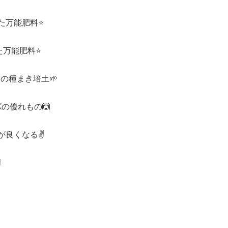
万能肥料⭐️
た万能肥料⭐️
の種まき培土🌱
の優れもの🙆
が良くなる✌️
︎