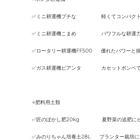
✅ミニ耕運機プチな 軽くてコンパクト
✅ミニ耕運機こまめ パワフルな耕運力
✅ロータリー耕運機FF500 優れたパワーと
✅ガス耕運機ピアンタ カセットボンベで
⭐️肥料用土類
✅匠のぼかし肥20kg 夏野菜の追肥にピ
✅みのりちゃん培養土28L プランター栽培