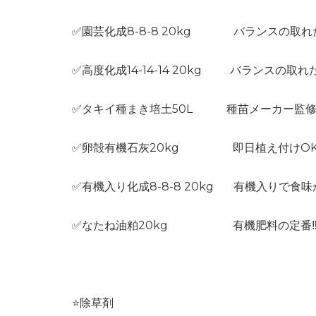
✅園芸化成8-8-8 20kg バランスの取れた
✅高度化成14-14-14 20kg バランスの取れ
✅タキイ種まき培土50L 種苗メーカー監修
✅卵殻有機石灰20kg 即日植え付けOK
✅有機入り化成8-8-8 20kg 有機入りで食味
✅なたね油粕20kg 有機肥料の定番‼
⭐️除草剤