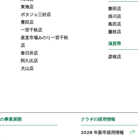
東海店
磐田店
ポタジェ三好店
掛川店
豊田店
島田店
一宮千秋店
藤枝店
産直市場みのり一宮千秋
滋賀県
店
春日井店
彦根店
阿久比店
犬山店
の事業展開
クラギの採用情報
2028 年新卒採用情報