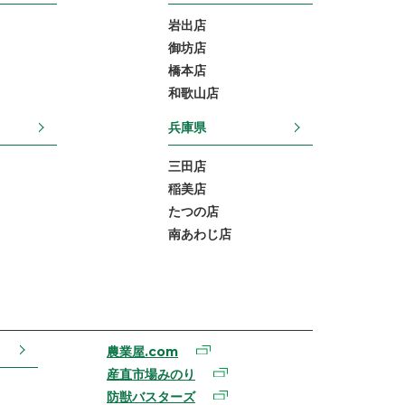
岩出店
御坊店
橋本店
和歌山店
兵庫県
三田店
稲美店
たつの店
南あわじ店
農業屋.com
産直市場みのり
防獣バスターズ