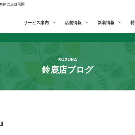
山,兵庫に店舗展開
サービス案内
店舗情報
新着情報
特
』
SUZUKA
鈴鹿店ブログ
』