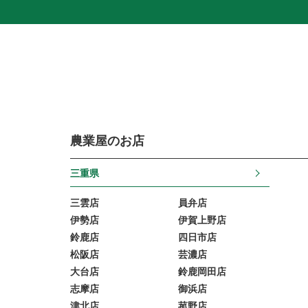
農業屋のお店
三重県
三雲店
員弁店
伊勢店
伊賀上野店
鈴鹿店
四日市店
松阪店
芸濃店
大台店
鈴鹿岡田店
志摩店
御浜店
津北店
菰野店