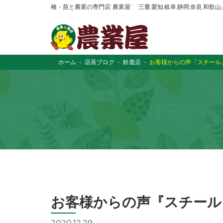
種・苗と農業の専門店“農業屋” 三重,愛知,岐阜,静岡,奈良,和歌
ホーム
店長ブログ
鈴鹿店
お客様からの声『スチール
お客様からの声『スチール