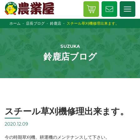
ホーム
店長ブログ
鈴鹿店
スチール草刈機修理出来ます。
SUZUKA
鈴鹿店ブログ
スチール草刈機修理出来ます。
2020.12.09
今の時期草刈機、耕運機のメンテナンスして下さい。