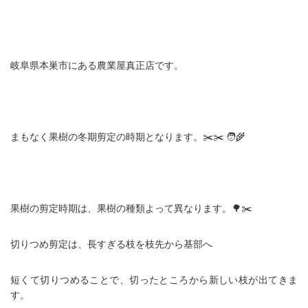
岐阜県本巣市にある農業屋真正店です。
まもなく果樹の冬期剪定の時期となります。✂️✂️ 🧑‍🌾
果樹の剪定時期は、果樹の種類よって異なります。🌳✂️
切りつめ剪定は、長すぎる枝を枝先から基部へ
短くて切りつめることで、切ったところから新しい枝が出てきま
す。