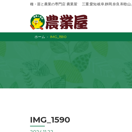
種・苗と農業の専門店“農業屋” 三重,愛知,岐阜,静岡,奈良,和歌
ホーム
IMG_1590
IMG_1590