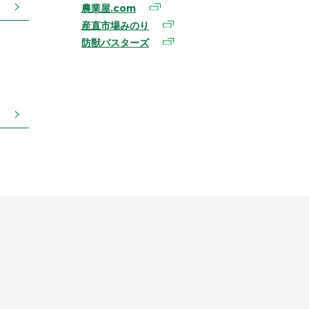
農業屋.com
産直市場みのり
防獣バスターズ