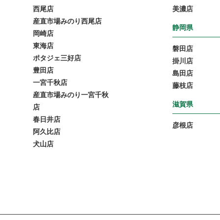
西尾店
美濃店
産直市場みのり西尾店
静岡県
岡崎店
東海店
磐田店
ポタジェ三好店
掛川店
豊田店
島田店
一宮千秋店
藤枝店
産直市場みのり一宮千秋
滋賀県
店
春日井店
彦根店
阿久比店
犬山店