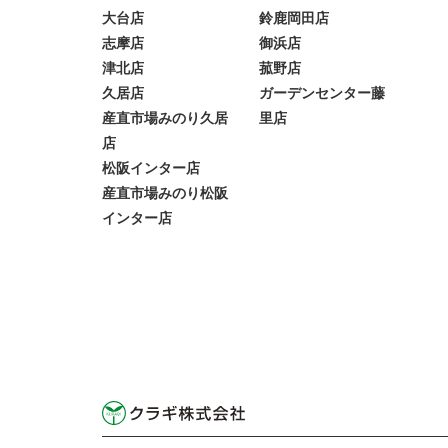
大台店
鈴鹿岡田店
志摩店
御浜店
津北店
菰野店
久居店
ガーデンセンター藤
産直市場みのり久居
里店
店
松阪インター店
産直市場みのり松阪
インター店