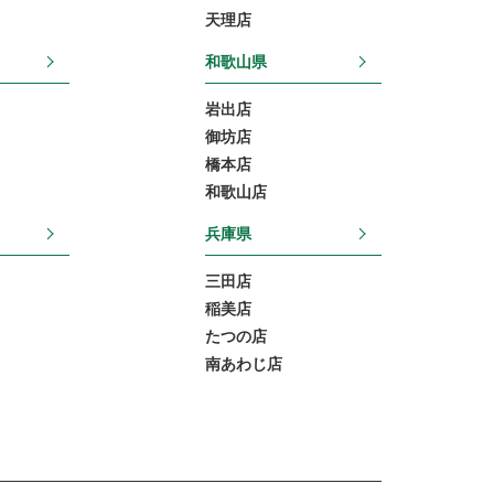
天理店
和歌山県
岩出店
御坊店
橋本店
和歌山店
兵庫県
三田店
稲美店
たつの店
南あわじ店