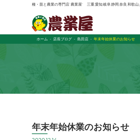
種・苗と農業の専門店“農業屋” 三重,愛知,岐阜,静岡,奈良,和歌
ホーム
店長ブログ
島田店
年末年始休業のお知らせ
年末年始休業のお知らせ