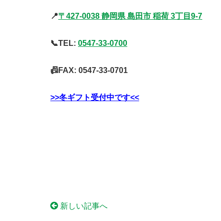
📍
〒427-0038 静岡県 島田市 稲荷 3丁目9-7
📞TEL:
0547-33-0700
📠FAX: 0547-33-0701
>>冬ギフト受付中です<<
新しい記事へ