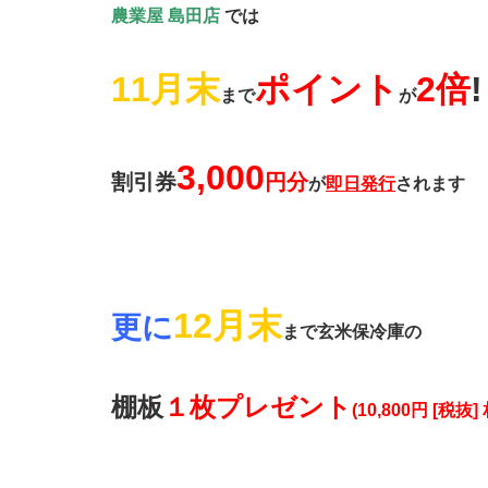
農業屋 島田店
では
11月末
ポイント
2倍
!
まで
が
3,000
割引券
円分
が
即日発行
されます
12月末
更に
まで玄米保冷庫の
棚板
１枚プレゼント
(10,800円 [税抜]