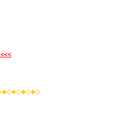
<<<
◇
◆
◇
◆
◇
◆
◇
◆
◇