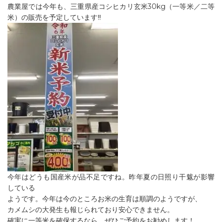
農業屋では今年も、三重県産コシヒカリ玄米30kg（一等米／二等
米）の販売を予定しています‼︎
今年はどうも国産米が品不足ですね。昨年夏の日照り干魃が影響
している
ようです。今年は今のところお米の生育は順調のようですが、
カメムシの大発生も報じられており安心できません。
確実に一等米を確保するなら、ぜひご予約をお勧めします！