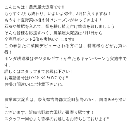
こんにちは！農業屋大淀店です‼︎
もうすぐ2月も終わり、いよいよ弥生、3月に入りますね！
もうすぐ夏野菜の植え付けシーズンがやってきます！
石灰や堆肥を入れて、畑を耕し植え付け準備を致しましょう！
そんな皆様を応援すべく、農業屋大淀店は3月1日から
全商品ポイント2倍を実施いたします‼︎
この春新たに菜園デビューされる方には、耕運機などがお買い
得！
ホンダ耕運機はデジタルギフトが当たるキャンペーンも実施中で
す。
詳しくはスタッフまでお尋ね下さい！
お電話番号は0746-34-5070です‼︎
お掛け間違いにご注意下さいね。
農業屋大淀店は、奈良県吉野郡大淀町新野279-1、国道169号沿い
に
ございます。近鉄吉野線六田駅が最寄り駅です！
スタッフ一同心より皆様のお越しをお待ちしております‼︎