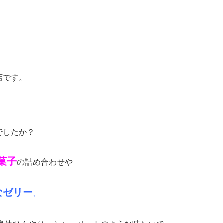
店です。
でしたか？
菓子
の詰め合わせや
なゼリー
、