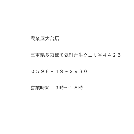
農業屋大台店
三重県多気郡多気町丹生クニリ谷４４２３
０５９８－４９－２９８０
営業時間 ９時〜１８時