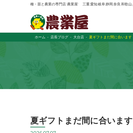
種・苗と農業の専門店“農業屋” 三重,愛知,岐阜,静岡,奈良,和歌
ホーム
店長ブログ
大台店
夏ギフトまだ間に合います
夏ギフトまだ間に合います