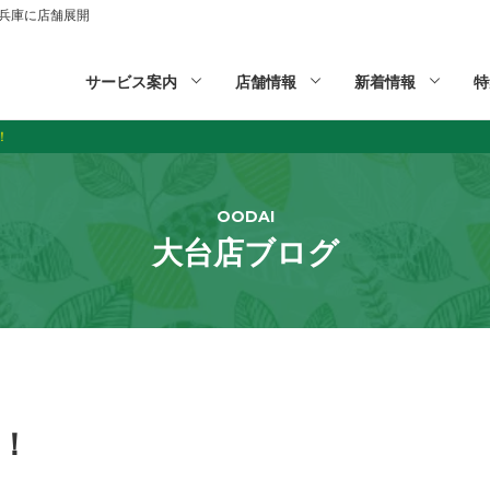
山,兵庫に店舗展開
サービス案内
店舗情報
新着情報
特
！
OODAI
大台店ブログ
！