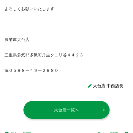
よろしくお願いいたします
農業屋大台店
三重県多気郡多気町丹生クニリ谷４４２３
℡０５９８ー４９ー２９８０
大台店 中西店長
大台店一覧へ