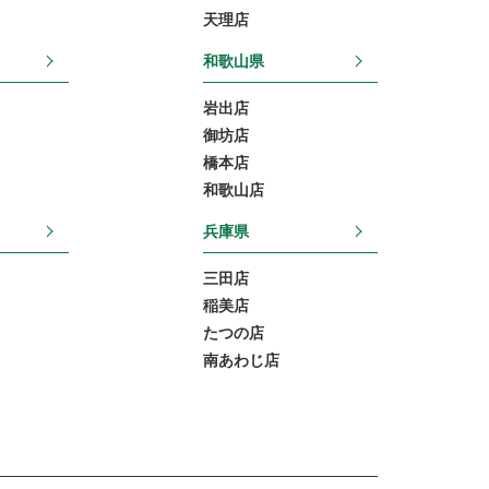
天理店
和歌山県
岩出店
御坊店
橋本店
和歌山店
兵庫県
三田店
稲美店
たつの店
南あわじ店