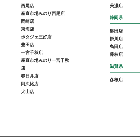
西尾店
美濃店
産直市場みのり西尾店
静岡県
岡崎店
東海店
磐田店
ポタジェ三好店
掛川店
豊田店
島田店
一宮千秋店
藤枝店
産直市場みのり一宮千秋
滋賀県
店
春日井店
彦根店
阿久比店
犬山店