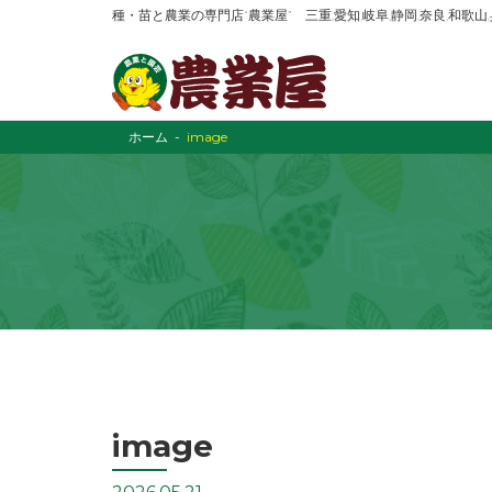
種・苗と農業の専門店“農業屋” 三重,愛知,岐阜,静岡,奈良,和歌
ホーム
image
image