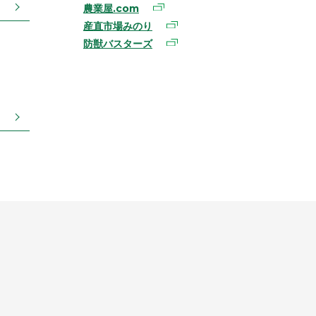
農業屋.com
産直市場みのり
防獣バスターズ