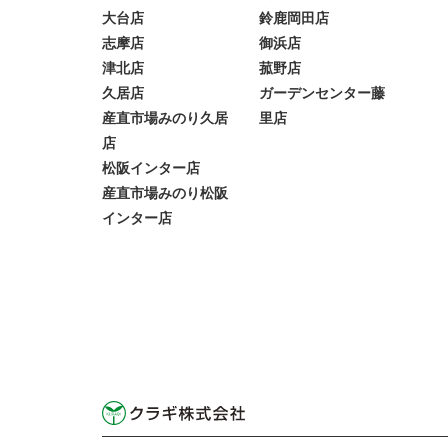
大台店
鈴鹿岡田店
志摩店
御浜店
津北店
菰野店
久居店
ガーデンセンター藤
産直市場みのり久居
里店
店
松阪インター店
産直市場みのり松阪
インター店