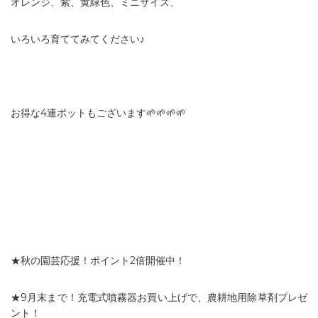
オレンジ、紫、黄緑色、ミニサイズ、
いろいろ育ててみてください♪
お得な4連ポットもございます🌱🌱🌱🌱
★秋の園芸応援！ポイント2倍開催中！
★9月末まで！充電式噴霧器お買い上げで、農耕地用除草剤プレゼ
ント！