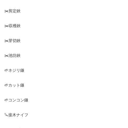
✂️剪定鋏
✂️収穫鋏
✂️芽切鋏
✂️池坊鋏
🌱ネジリ鎌
🌱カット鎌
🌱コンコン鎌
🔪接木ナイフ