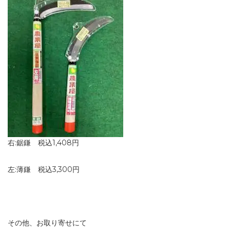
右:鋸鎌 税込1,408円
左:薄鎌 税込3,300円
その他、お取り寄せにて