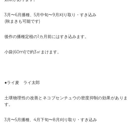
3月〜6月播種、5月中旬〜9月刈り取り・すき込み
(秋まきも可能です)
後作の播種定植の1カ月前にはすき込みます。
小袋(60ml)で約3㎡まけます。
●ライ麦 ライ太郎
土壌物理性の改善とネコブセンチュウの密度抑制の効果がありま
す。
3月〜5月播種、4月下旬〜8月刈り取り・すき込み