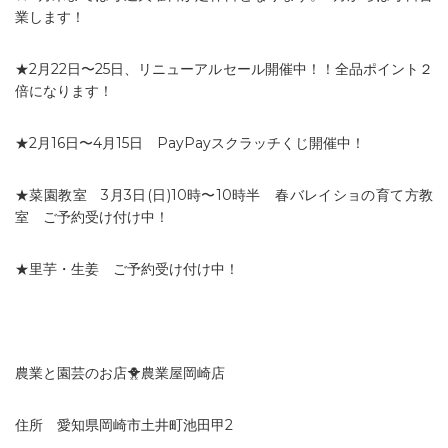
業します！
★2月22日〜25日、リニューアルセール開催中！！全品ポイント２
倍になります！
★2月16日〜4月15日 PayPayスクラッチくじ開催中！
★菜園教室 3月3日(日)10時〜10時半 春バレイショの育て方教
室 ご予約受け付け中！
★里芋・生姜 ご予約受け付け中！
農業と園芸のお店🐥農業屋岡崎店
住所 愛知県岡崎市土井町池田甲2