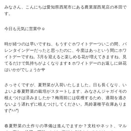
みなさん、こんにちは愛知県西尾市にある農業屋西尾店の本田で
す。
今日も元気に営業中☺
時が経つのは早いですね、もうすぐホワイトデーついこの間、バ
レンタインデーだったと思ったのに、今度はあっという間にホワ
イトデーですね。3月を迎えると楽しめる花が増えてきますね、見
てるだけで気持ちがよくなります🌷ホワイトデーのお返しに鉢花
はいかがでしょうか🌹
さっそくですが、夏野菜が入荷いたしました。日も長くなり、い
よいよ春夏野菜の栽培がスタートします、みなさんジャガイモの
植えつけは済みましたか？梅雨前には収穫するため、適期を逃さ
ないよう遅れずに植えつけしてください。馬鈴薯種芋在庫ありま
す(*^^*)
春夏野菜の土作りの準備は進んでますか？支柱やネット、マル