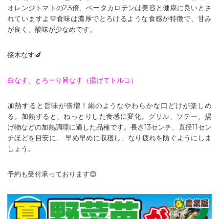
オレンジトマトの2.5倍、ベータカロテンは美容と健康に良いとさ
れていますよ🩷食味は濃厚でとろけるような食感が特徴で、甘み
が良く、酸味が少なめです。
接木なす🍆
白なす、とろーり旨なす（揚げてトルコ）
加熱すると旨味が倍増！絹のようなやわらかな口どけが楽しめ
る。加熱すると、ねっとりした食感に変化。グリル、ソテー、揚
げ物などの加熱調理に適した品種です。長さ13センチ、直径11セン
チほどを目安に、 早め早めに収穫し、なり疲れを防ぐようにしま
しょう。
予約も受付承っております😊