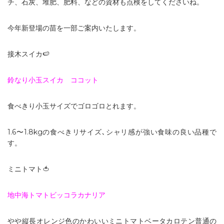
チ、石灰、堆肥、肥料、などの資材も点検をしてくださいね。
今年新登場の苗を一部ご案内いたします。
接木スイカ🍉
鈴なり小玉スイカ ココット
食べきり小玉サイズでゴロゴロとれます。
1.6〜1.8kgの食べきリサイズ､シャリ感が強い食味の良い品種で
す。
ミニトマト🍅
地中海トマトビッコラカナリア
やや縦長オレンジ色のかわいいミニトマトベータカロテン普通の