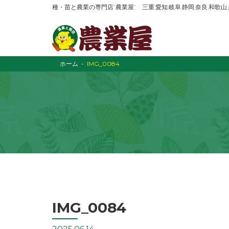
種・苗と農業の専門店“農業屋” 三重,愛知,岐阜,静岡,奈良,和歌
ホーム
IMG_0084
IMG_0084