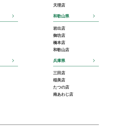
天理店
和歌山県
岩出店
御坊店
橋本店
和歌山店
兵庫県
三田店
稲美店
たつの店
南あわじ店