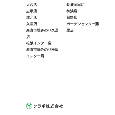
大台店
鈴鹿岡田店
志摩店
御浜店
津北店
菰野店
久居店
ガーデンセンター藤
産直市場みのり久居
里店
店
松阪インター店
産直市場みのり松阪
インター店