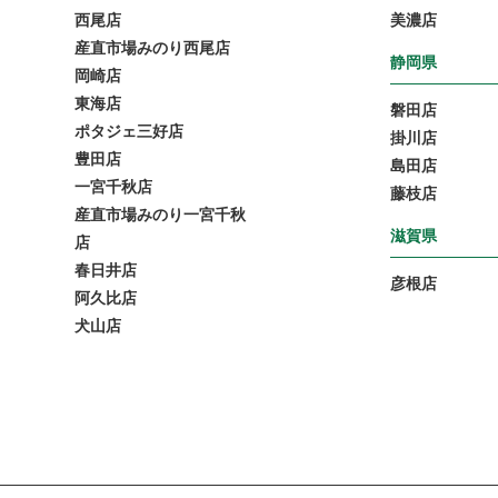
西尾店
美濃店
産直市場みのり西尾店
静岡県
岡崎店
東海店
磐田店
ポタジェ三好店
掛川店
豊田店
島田店
一宮千秋店
藤枝店
産直市場みのり一宮千秋
滋賀県
店
春日井店
彦根店
阿久比店
犬山店