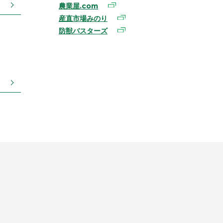
農業屋.com
産直市場みのり
防獣バスターズ