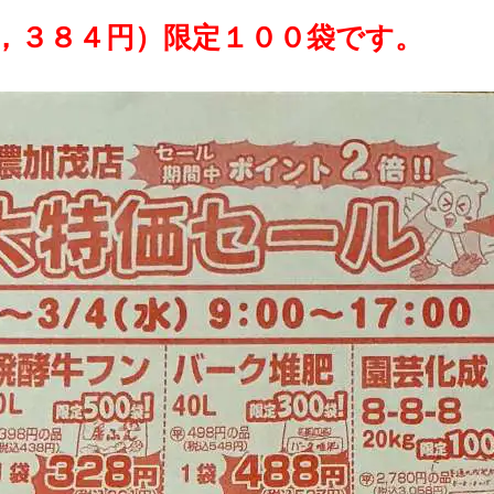
，３８４円）
限定１００袋です。