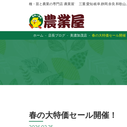
種・苗と農業の専門店“農業屋” 三重,愛知,岐阜,静岡,奈良,和歌
ホーム
店長ブログ
美濃加茂店
春の大特価セール開催
春の大特価セール開催！