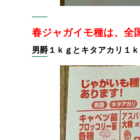
春ジャガイモ種は、全
男爵１ｋｇとキタアカリ１ｋ