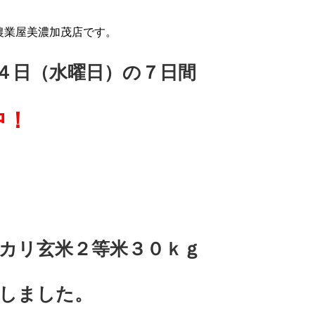
農業屋美濃加茂店です。
４日（水曜日）の７日間
中！
ヒカリ玄米２等米３０ｋｇ
しました。