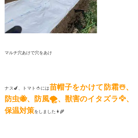
マルチ穴あけで穴をあけ
苗帽子をかけて防霜☃️、
ナス🍆、トマト🍅には
防虫🐝、防風🌪️、獣害のイタズラ🦅、
保温対策
をしました👩‍🌾