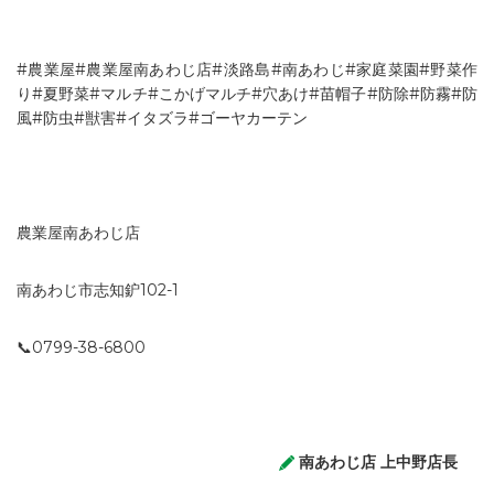
#農業屋#農業屋南あわじ店#淡路島#南あわじ#家庭菜園#野菜作
り#夏野菜#マルチ#こかげマルチ#穴あけ#苗帽子#防除#防霧#防
風#防虫#獣害#イタズラ#ゴーヤカーテン
農業屋南あわじ店
南あわじ市志知鈩102-1
📞0799-38-6800
南あわじ店 上中野店長