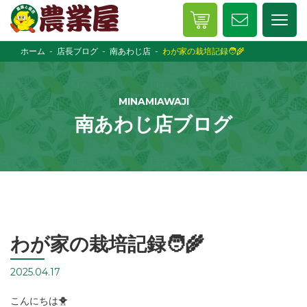
ホーム
店長ブログ
南あわじ店
わが家の栽培記録🧑‍🌾
MINAMIAWAJI
南あわじ店ブログ
わが家の栽培記録🧑‍🌾
2025.04.17
こんにちは🐥