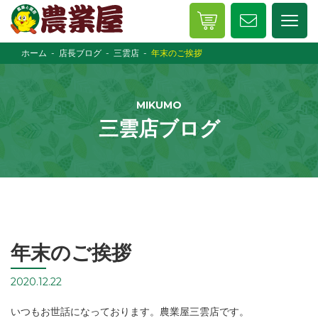
ホーム
店長ブログ
三雲店
年末のご挨拶
MIKUMO
三雲店ブログ
年末のご挨拶
2020.12.22
いつもお世話になっております。農業屋三雲店です。