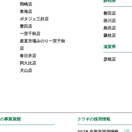
静岡県
岡崎店
東海店
磐田店
ポタジェ三好店
掛川店
豊田店
島田店
一宮千秋店
藤枝店
産直市場みのり一宮千秋
滋賀県
店
春日井店
彦根店
阿久比店
犬山店
の事業展開
クラギの採用情報
2028 年新卒採用情報