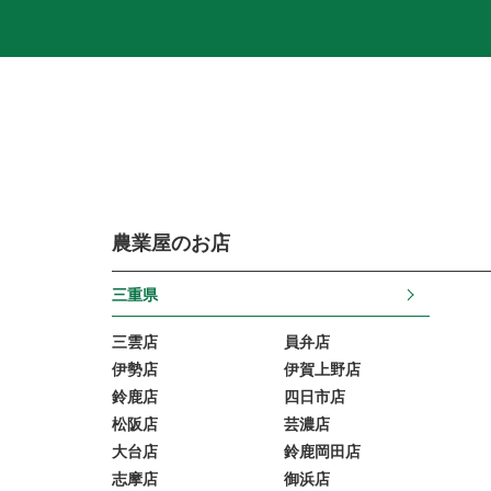
農業屋のお店
三重県
三雲店
員弁店
伊勢店
伊賀上野店
鈴鹿店
四日市店
松阪店
芸濃店
大台店
鈴鹿岡田店
志摩店
御浜店