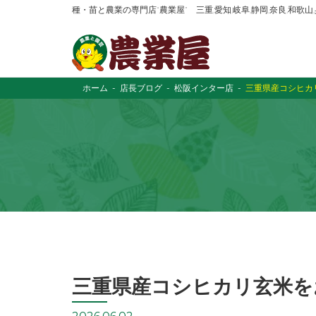
種・苗と農業の専門店“農業屋” 三重,愛知,岐阜,静岡,奈良,和歌
ホーム
店長ブログ
松阪インター店
三重県産コシヒカ
三重県産コシヒカリ玄米をお