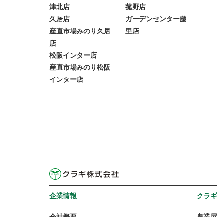
津北店
菰野店
久居店
ガーデンセンター藤
産直市場みのり久居
里店
店
松阪インター店
産直市場みのり松阪
インター店
企業情報
クラギ
会社概要
農業屋