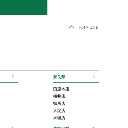
TOPへ戻る
奈良県
田原本店
桜井店
御所店
大淀店
天理店