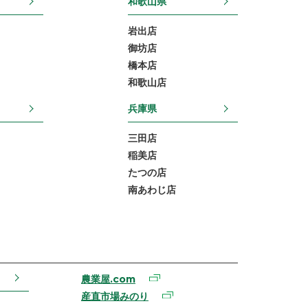
和歌山県
岩出店
御坊店
橋本店
和歌山店
兵庫県
三田店
稲美店
たつの店
南あわじ店
農業屋.com
産直市場みのり