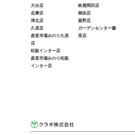
大台店
鈴鹿岡田店
志摩店
御浜店
津北店
菰野店
久居店
ガーデンセンター藤
産直市場みのり久居
里店
店
松阪インター店
産直市場みのり松阪
インター店