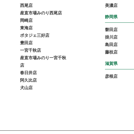
西尾店
美濃店
産直市場みのり西尾店
静岡県
岡崎店
東海店
磐田店
ポタジェ三好店
掛川店
豊田店
島田店
一宮千秋店
藤枝店
産直市場みのり一宮千秋
滋賀県
店
春日井店
彦根店
阿久比店
犬山店