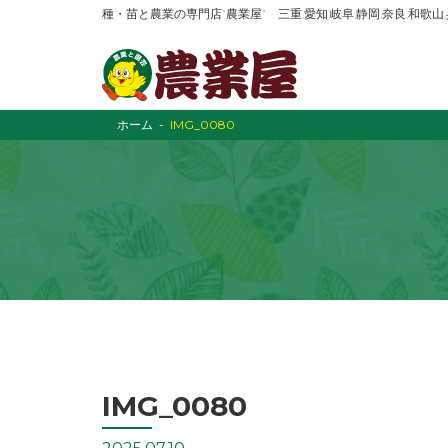
種・苗と農業の専門店“農業屋” 三重,愛知,岐阜,静岡,奈良,和歌
ホーム
IMG_0080
IMG_0080