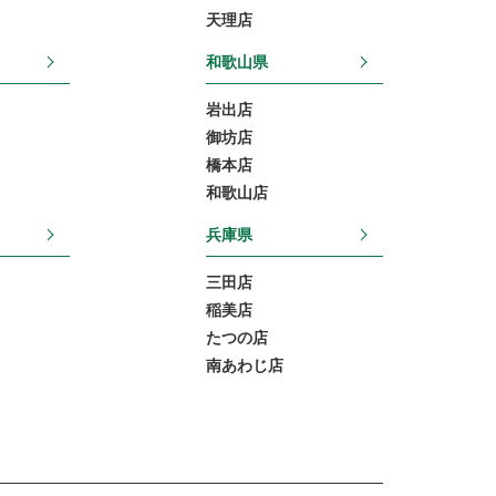
天理店
和歌山県
岩出店
御坊店
橋本店
和歌山店
兵庫県
三田店
稲美店
たつの店
南あわじ店