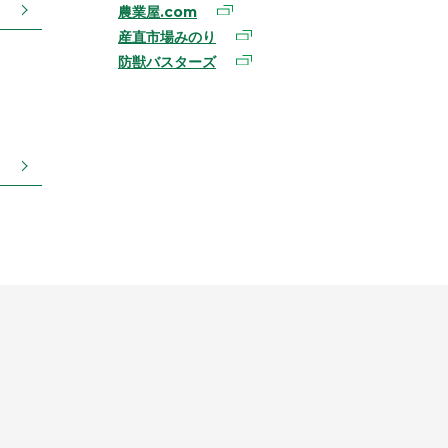
農業屋.com
産直市場みのり
防獣バスターズ