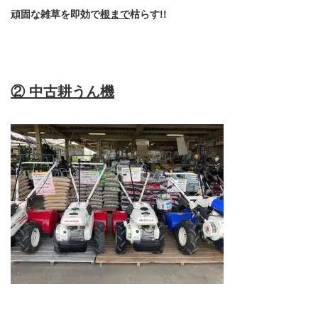
頑固な雑草を即効で
根まで
枯らす!!
② 中古耕うん機