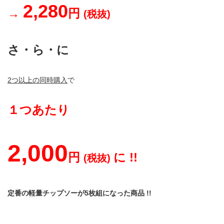
2,280
→
円
(税抜)
さ・ら・に
2つ以上の同時購入
で
１つあたり
2,000
円
に !!
(税抜)
定番の軽量チップソーが5枚組になった商品 !!