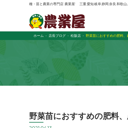
種・苗と農業の専門店“農業屋” 三重,愛知,岐阜,静岡,奈良,和歌
ホーム
店長ブログ
松阪店
野菜苗におすすめの肥料、
野菜苗におすすめの肥料、