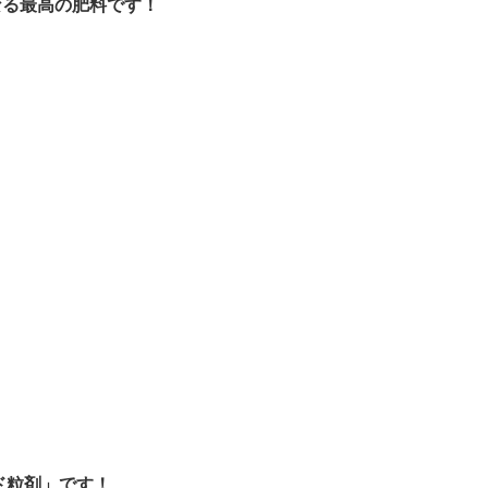
なる最高の肥料です！
！
ド粒剤」です！