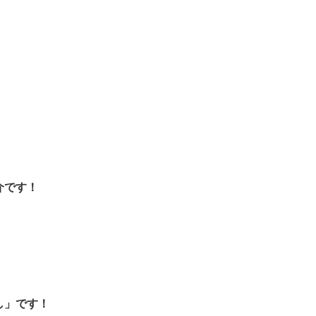
介です！
し」です！