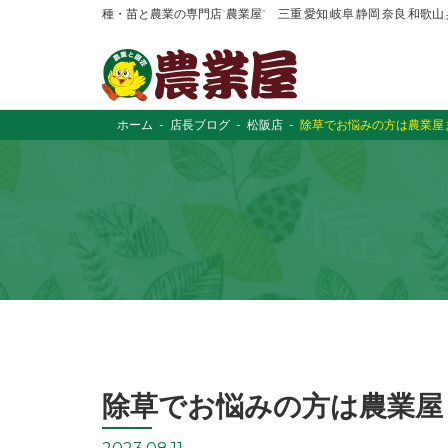
種・苗と農業の専門店“農業屋” 三重,愛知,岐阜,静岡,奈良,和歌
ホーム
店長ブログ
松阪店
除草でお悩みの方は農業屋
除草でお悩みの方は農業屋