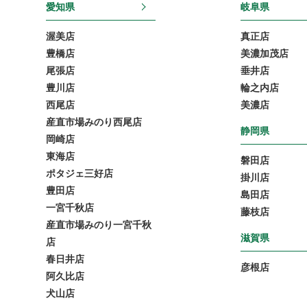
愛知県
岐阜県
渥美店
真正店
豊橋店
美濃加茂店
尾張店
垂井店
豊川店
輪之内店
西尾店
美濃店
産直市場みのり西尾店
静岡県
岡崎店
東海店
磐田店
ポタジェ三好店
掛川店
豊田店
島田店
一宮千秋店
藤枝店
産直市場みのり一宮千秋
滋賀県
店
春日井店
彦根店
阿久比店
犬山店