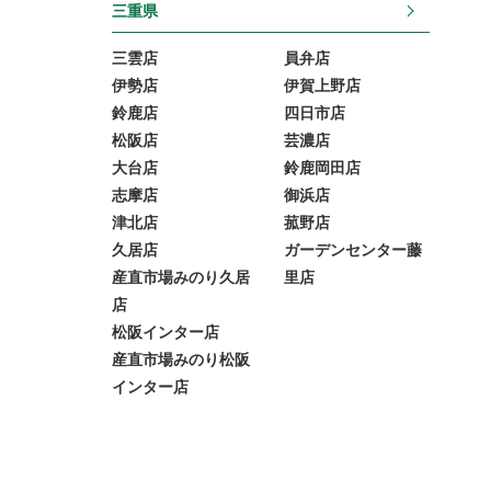
三重県
三雲店
員弁店
伊勢店
伊賀上野店
鈴鹿店
四日市店
松阪店
芸濃店
大台店
鈴鹿岡田店
志摩店
御浜店
津北店
菰野店
久居店
ガーデンセンター藤
産直市場みのり久居
里店
店
松阪インター店
産直市場みのり松阪
インター店