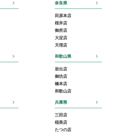
奈良県
田原本店
桜井店
御所店
大淀店
天理店
和歌山県
岩出店
御坊店
橋本店
和歌山店
兵庫県
三田店
稲美店
たつの店