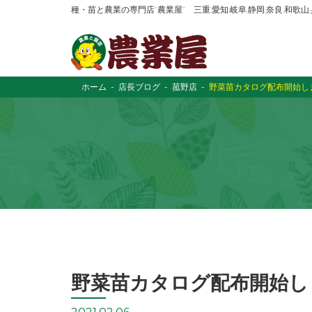
種・苗と農業の専門店“農業屋” 三重,愛知,岐阜,静岡,奈良,和歌
ホーム
店長ブログ
菰野店
野菜苗カタログ配布開始し
野菜苗カタログ配布開始し