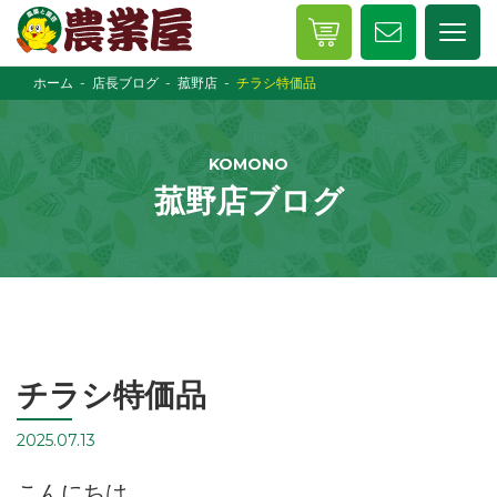
ホーム
店長ブログ
菰野店
チラシ特価品
KOMONO
菰野店ブログ
チラシ特価品
2025.07.13
こんにちは、