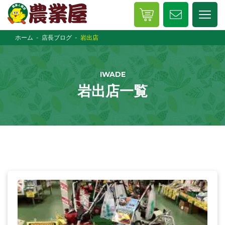
ホーム
店長ブログ
岩出店
IWADE
岩出店一覧