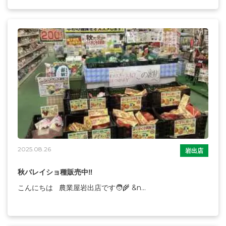
2025.08.26
岩出店
秋バレイショ種販売中‼️
こんにちは 農業屋岩出店です🧑‍🌾 &n...