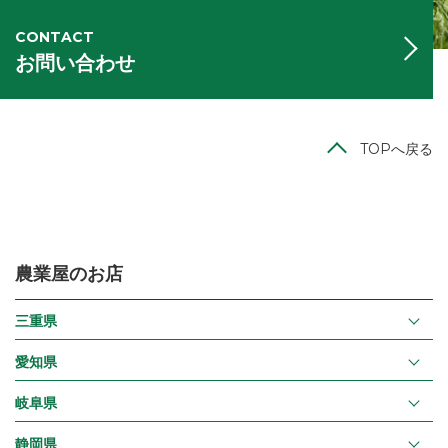
CONTACT
お問い合わせ
TOPへ戻る
農業屋のお店
三重県
愛知県
岐阜県
静岡県