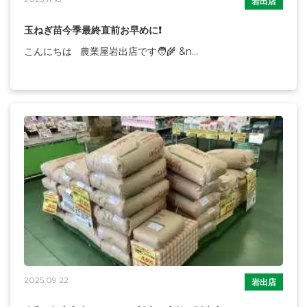
岩出店
玉ねぎ苗今季最終直前お早めに❗️
こんにちは 農業屋岩出店です🧑‍🌾 &n...
2025.09.22
岩出店