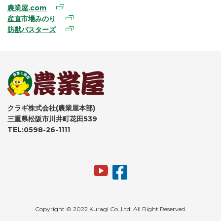
農業屋.com
産直市場みのり
防獣バスターズ
クラギ株式会社(農業屋本部)
三重県松阪市川井町花田539
TEL:0598-26-1111
Copyright © 2022 Kuragi Co.,Ltd. All Right Reserved.