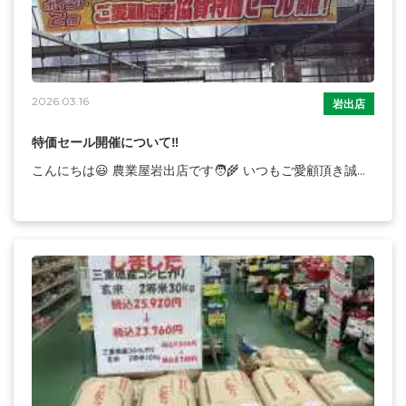
2026.03.16
岩出店
特価セール開催について‼️
こんにちは😃 農業屋岩出店です🧑‍🌾 いつもご愛顧頂き誠...