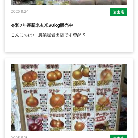
2025.11.24
岩出店
令和7年産新米玄米30kg販売中
こんにちは♪ 農業屋岩出店です🧑‍🌾 &...
2025.11.18