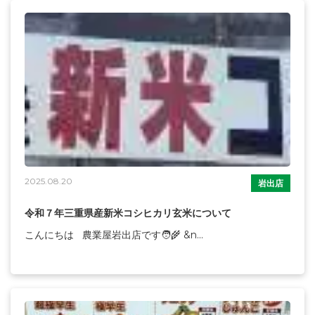
2025.08.20
岩出店
令和７年三重県産新米コシヒカリ玄米について
こんにちは 農業屋岩出店です🧑‍🌾 &n...