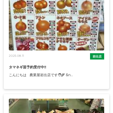
2025.08.11
岩出店
タマネギ苗予約受付中‼️
こんにちは 農業屋岩出店です🧑‍🌾 &n...