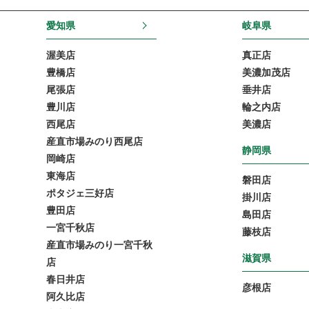
愛知県
岐阜県
渥美店
真正店
豊橋店
美濃加茂店
尾張店
垂井店
豊川店
輪之内店
西尾店
美濃店
産直市場みのり西尾店
静岡県
岡崎店
東海店
磐田店
ポタジェ三好店
掛川店
豊田店
島田店
一宮千秋店
藤枝店
産直市場みのり一宮千秋
滋賀県
店
春日井店
彦根店
阿久比店