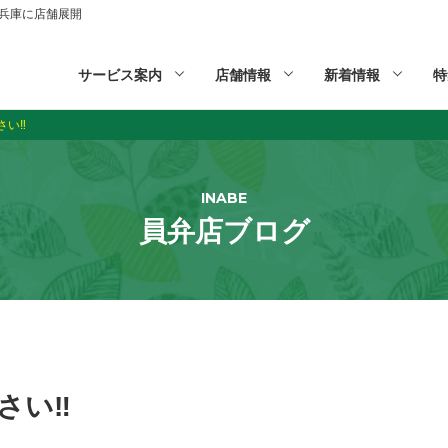
山,兵庫に店舗展開
サービス案内
店舗情報
新着情報
特
い‼️
INABE
員弁店ブログ
い‼️