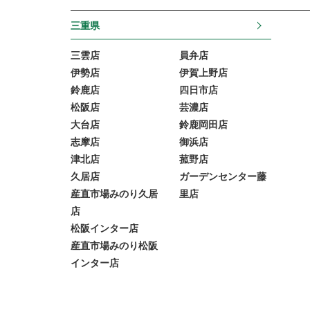
三重県
三雲店
員弁店
伊勢店
伊賀上野店
鈴鹿店
四日市店
松阪店
芸濃店
大台店
鈴鹿岡田店
志摩店
御浜店
津北店
菰野店
久居店
ガーデンセンター藤
産直市場みのり久居
里店
店
松阪インター店
産直市場みのり松阪
インター店