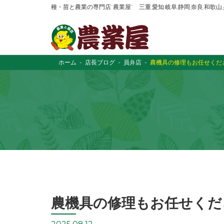
種・苗と農業の専門店“農業屋” 三重,愛知,岐阜,静岡,奈良,和歌
ホーム
店長ブログ
員弁店
農機具の修理もお任せくださ
農機具の修理もお任せくださ