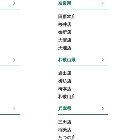
奈良県
田原本店
桜井店
御所店
大淀店
天理店
和歌山県
岩出店
御坊店
橋本店
和歌山店
兵庫県
三田店
稲美店
たつの店