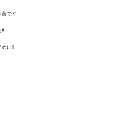
伊藤です。
️
めに‼️