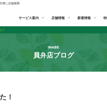
山,兵庫に店舗展開
サービス案内
店舗情報
新着情報
特
た！
INABE
員弁店ブログ
た！