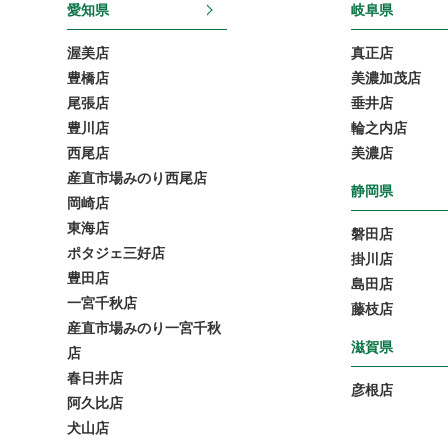
愛知県
岐阜県
渥美店
真正店
豊橋店
美濃加茂店
尾張店
垂井店
豊川店
輪之内店
西尾店
美濃店
産直市場みのり西尾店
静岡県
岡崎店
東海店
磐田店
ポタジェ三好店
掛川店
豊田店
島田店
一宮千秋店
藤枝店
産直市場みのり一宮千秋
滋賀県
店
春日井店
彦根店
阿久比店
犬山店