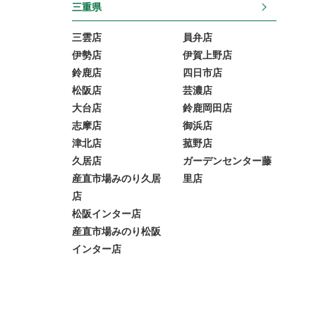
三重県
三雲店
員弁店
伊勢店
伊賀上野店
鈴鹿店
四日市店
松阪店
芸濃店
大台店
鈴鹿岡田店
志摩店
御浜店
津北店
菰野店
久居店
ガーデンセンター藤
産直市場みのり久居
里店
店
松阪インター店
産直市場みのり松阪
インター店