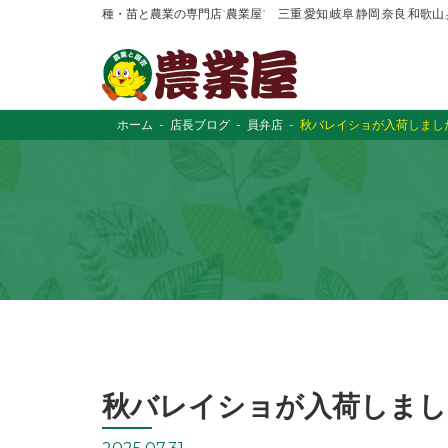
種・苗と農業の専門店“農業屋” 三重,愛知,岐阜,静岡,奈良,和歌
ホーム
店長ブログ
員弁店
秋バレイショが入荷しまし
秋バレイショが入荷しまし